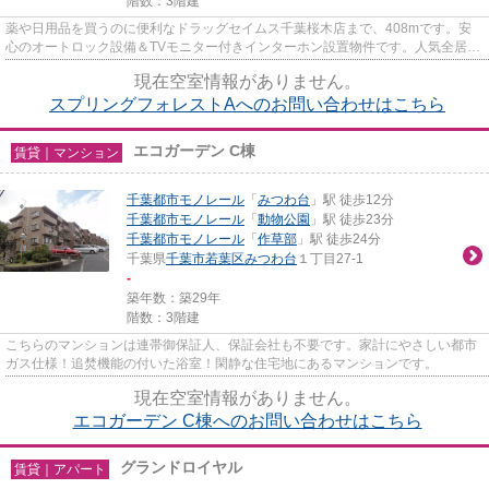
階数：3階建
薬や日用品を買うのに便利なドラッグセイムス千葉桜木店まで、408mです。安
心のオートロック設備＆TVモニター付きインターホン設置物件です。人気全居室
フローリング！浴室も広々一坪...
現在空室情報がありません。
スプリングフォレストAへのお問い合わせはこちら
エコガーデン C棟
賃貸｜マンション
千葉都市モノレール
「
みつわ台
」駅 徒歩12分
千葉都市モノレール
「
動物公園
」駅 徒歩23分
千葉都市モノレール
「
作草部
」駅 徒歩24分
千葉県
千葉市若葉区
みつわ台
１丁目27-1
-
築年数：築29年
階数：3階建
こちらのマンションは連帯御保証人、保証会社も不要です。家計にやさしい都市
ガス仕様！追焚機能の付いた浴室！閑静な住宅地にあるマンションです。
現在空室情報がありません。
エコガーデン C棟へのお問い合わせはこちら
グランドロイヤル
賃貸｜アパート