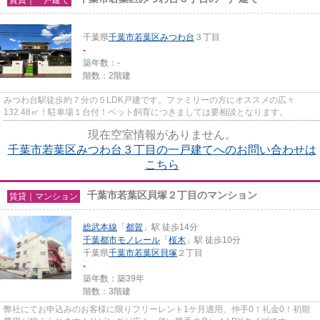
千葉県
千葉市若葉区
みつわ台
３丁目
-
築年数：-
階数：2階建
みつわ台駅徒歩約７分の５LDK戸建です。ファミリーの方にオススメの広々
132.48㎡！駐車場１台付！ペット飼育につきましては要相談となります。
現在空室情報がありません。
千葉市若葉区みつわ台３丁目の一戸建てへのお問い合わせは
こちら
千葉市若葉区貝塚２丁目のマンション
賃貸｜マンション
総武本線
「
都賀
」駅 徒歩14分
千葉都市モノレール
「
桜木
」駅 徒歩10分
千葉県
千葉市若葉区
貝塚
２丁目
-
築年数：築39年
階数：3階建
弊社にてお申込みのお客様に限りフリーレント1ケ月適用、仲手0！礼金0！初期