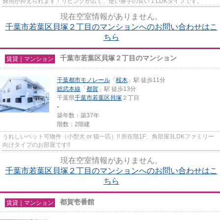
費用が抑えられます！リビングが広く、使い勝手の良い１LDKタイプです。
現在空室情報がありません。
千葉市若葉区貝塚２丁目のマンションへのお問い合わせはこ
ちら
千葉市若葉区貝塚２丁目のマンション
賃貸｜マンション
千葉都市モノレール
「
桜木
」駅 徒歩11分
総武本線
「
都賀
」駅 徒歩13分
千葉県
千葉市若葉区
貝塚
２丁目
-
築年数：築37年
階数：2階建
うれしいペット可物件（小型犬 or 猫一匹）!! 所在階1F、角部屋3LDKファミリー
向けタイプのお部屋です!!
現在空室情報がありません。
千葉市若葉区貝塚２丁目のマンションへのお問い合わせはこ
ちら
都賀壱番館
賃貸｜マンション