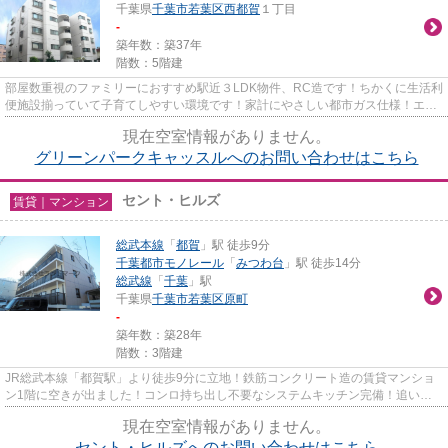
千葉県
千葉市若葉区
西都賀
１丁目
-
築年数：築37年
階数：5階建
部屋数重視のファミリーにおすすめ駅近３LDK物件、RC造です！ちかくに生活利
便施設揃っていて子育てしやすい環境です！家計にやさしい都市ガス仕様！エア
コン1台完備！
現在空室情報がありません。
グリーンパークキャッスルへのお問い合わせはこちら
セント・ヒルズ
賃貸｜マンション
総武本線
「
都賀
」駅 徒歩9分
千葉都市モノレール
「
みつわ台
」駅 徒歩14分
総武線
「
千葉
」駅
千葉県
千葉市若葉区
原町
-
築年数：築28年
階数：3階建
JR総武本線「都賀駅」より徒歩9分に立地！鉄筋コンクリート造の賃貸マンショ
ン1階に空きが出ました！コンロ持ち出し不要なシステムキッチン完備！追い焚
き機能付！エアコン1基完備！使...
現在空室情報がありません。
セント・ヒルズへのお問い合わせはこちら