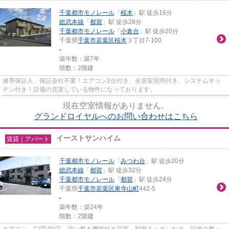
千葉都市モノレール
「
桜木
」駅 徒歩16分
総武本線
「
都賀
」駅 徒歩28分
千葉都市モノレール
「
小倉台
」駅 徒歩20分
千葉県
千葉市若葉区
桜木
３丁目7-100
-
築年数：築7年
階数：2階建
連帯保証人、保証会社不要！エアコン2台付き、全居室照明付き、システムキッ
チン付き！設備の充実している物件になっております。
現在空室情報がありません。
グランドロイヤルへのお問い合わせはこちら
イーストサンハイム
賃貸｜アパート
千葉都市モノレール
「
みつわ台
」駅 徒歩20分
総武本線
「
都賀
」駅 徒歩32分
千葉都市モノレール
「
都賀
」駅 徒歩24分
千葉県
千葉市若葉区
東寺山町
442-5
-
築年数：築24年
階数：2階建
エアコン、CATV対応、追い焚き機能付き浴室、対面キッチンなど、設備の整っ