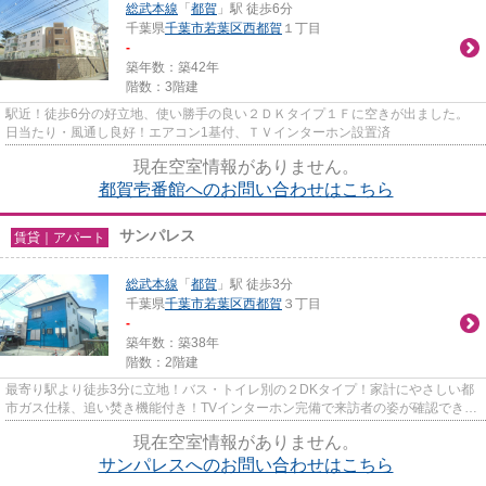
総武本線
「
都賀
」駅 徒歩6分
千葉県
千葉市若葉区
西都賀
１丁目
-
築年数：築42年
階数：3階建
駅近！徒歩6分の好立地、使い勝手の良い２ＤＫタイプ１Ｆに空きが出ました。
日当たり・風通し良好！エアコン1基付、ＴＶインターホン設置済
現在空室情報がありません。
都賀壱番館へのお問い合わせはこちら
サンパレス
賃貸｜アパート
総武本線
「
都賀
」駅 徒歩3分
千葉県
千葉市若葉区
西都賀
３丁目
-
築年数：築38年
階数：2階建
最寄り駅より徒歩3分に立地！バス・トイレ別の２DKタイプ！家計にやさしい都
市ガス仕様、追い焚き機能付き！TVインターホン完備で来訪者の姿が確認できま
す！
現在空室情報がありません。
サンパレスへのお問い合わせはこちら