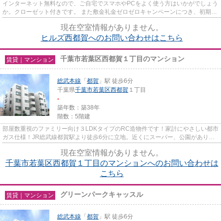
インターネット無料なので、ご自宅でスマホやPCをよく使う方はいかがでしょう
か。クローゼット付きです。 また敷金礼金ゼロゼロキャンペーンにつき、初期費
用も抑えられます。 短期解...
現在空室情報がありません。
ヒルズ西都賀へのお問い合わせはこちら
千葉市若葉区西都賀１丁目のマンション
賃貸｜マンション
総武本線
「
都賀
」駅 徒歩6分
千葉県
千葉市若葉区
西都賀
１丁目
-
築年数：築38年
階数：5階建
部屋数重視のファミリー向け３LDKタイプのRC造物件です！家計にやさしい都市
ガス仕様！JR総武線都賀駅より徒歩6分に立地。近くにスーパー、公園があり生
活しやすい環境です。
現在空室情報がありません。
千葉市若葉区西都賀１丁目のマンションへのお問い合わせは
こちら
グリーンパークキャッスル
賃貸｜マンション
総武本線
「
都賀
」駅 徒歩6分