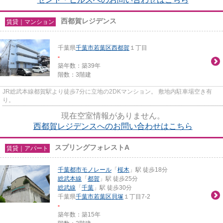
西都賀レジデンス
賃貸｜マンション
千葉県
千葉市若葉区
西都賀
１丁目
-
築年数：築39年
階数：3階建
JR総武本線都賀駅より徒歩7分に立地の2DKマンション。 敷地内駐車場空き有
り。
現在空室情報がありません。
西都賀レジデンスへのお問い合わせはこちら
スプリングフォレストA
賃貸｜アパート
千葉都市モノレール
「
桜木
」駅 徒歩18分
総武本線
「
都賀
」駅 徒歩25分
総武線
「
千葉
」駅 徒歩30分
千葉県
千葉市若葉区
貝塚
１丁目7-2
-
築年数：築15年