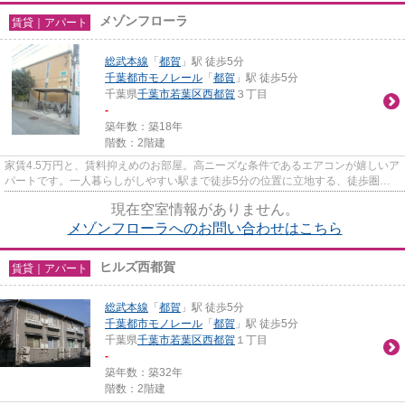
メゾンフローラ
賃貸｜アパート
総武本線
「
都賀
」駅 徒歩5分
千葉都市モノレール
「
都賀
」駅 徒歩5分
千葉県
千葉市若葉区
西都賀
３丁目
-
築年数：築18年
階数：2階建
家賃4.5万円と、賃料抑えめのお部屋。高ニーズな条件であるエアコンが嬉しいア
パートです。一人暮らしがしやすい駅まで徒歩5分の位置に立地する、徒歩圏内
の物件になります。
現在空室情報がありません。
メゾンフローラへのお問い合わせはこちら
ヒルズ西都賀
賃貸｜アパート
総武本線
「
都賀
」駅 徒歩5分
千葉都市モノレール
「
都賀
」駅 徒歩5分
千葉県
千葉市若葉区
西都賀
１丁目
-
築年数：築32年
階数：2階建