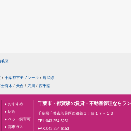
稲毛区
道
/
千葉都市モノレール
/
総武線
海士有木
/
天台
/
穴川
/
西千葉
千葉市・都賀駅の賃貸・不動産管理ならラ
おすすめ
駅近
千葉県千葉市若葉区西都賀１丁目１７－１３
ペット飼育可
TEL:043-254-5251
都市ガス
FAX:043-254-6153