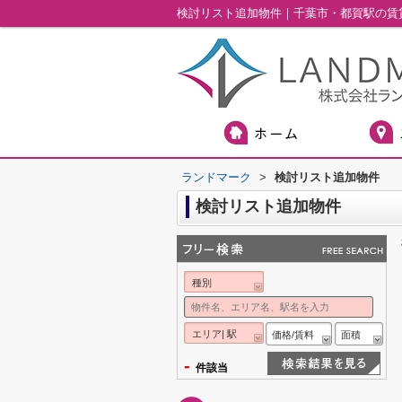
検討リスト追加物件｜千葉市・都賀駅の賃
ランドマーク
>
検討リスト追加物件
検討リスト追加物件
種別
エリア| 駅
価格/賃料
面積
-
件該当