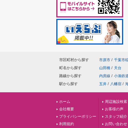
市区町村から探す
市原市
/
千葉市
町名から探す
山田橋
/
天台
路線から探す
内房線
/
小湊鉄
駅から探す
五井
/
八幡宿
/
ホーム
周辺施設検索
会社概要
お客様の声
プライバシーポリシー
スタッフ紹介
利用規約
お問い合わせ