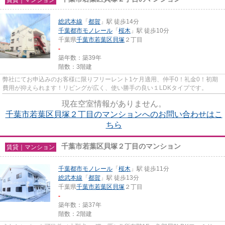
総武本線
「
都賀
」駅 徒歩14分
千葉都市モノレール
「
桜木
」駅 徒歩10分
千葉県
千葉市若葉区
貝塚
２丁目
-
築年数：築39年
階数：3階建
弊社にてお申込みのお客様に限りフリーレント1ケ月適用、仲手0！礼金0！初期
費用が抑えられます！リビングが広く、使い勝手の良い１LDKタイプです。
現在空室情報がありません。
千葉市若葉区貝塚２丁目のマンションへのお問い合わせはこ
ちら
千葉市若葉区貝塚２丁目のマンション
賃貸｜マンション
千葉都市モノレール
「
桜木
」駅 徒歩11分
総武本線
「
都賀
」駅 徒歩13分
千葉県
千葉市若葉区
貝塚
２丁目
-
築年数：築37年
階数：2階建