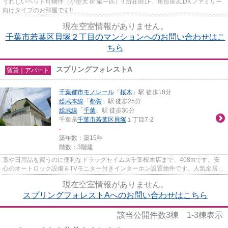
うれしいペット可物件（小型犬 or 猫一匹）!! 所在階1F、角部屋3LDKファミリー
向けタイプのお部屋です!!
現在空室情報がありません。
千葉市若葉区貝塚２丁目のマンションへのお問い合わせはこ
ちら
スプリングフォレストA
賃貸｜アパート
千葉都市モノレール
「
桜木
」駅 徒歩18分
総武本線
「
都賀
」駅 徒歩25分
総武線
「
千葉
」駅 徒歩30分
千葉県
千葉市若葉区
貝塚
１丁目7-2
-
築年数：築15年
階数：3階建
薬や日用品を買うのに便利なドラッグセイムス千葉桜木店まで、408mです。安
心のオートロック設備＆TVモニター付きインターホン設置物件です。人気全居室
フローリング！浴室も広々一坪...
現在空室情報がありません。
スプリングフォレストAへのお問い合わせはこちら
該当公開件数
3
棟
1-3
棟表示