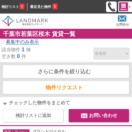
0
0
検討リスト
最近見た物件
お問合せ
千葉市若葉区桜木 賃貸一覧
募集中のみ表示
1
該当物件
棟
0
空き数
件
さらに条件を絞り込む
物件リクエスト
チェックした物件をまとめて
検討リストに追加
お問い合わせ
グランドロイヤル
賃貸｜アパート