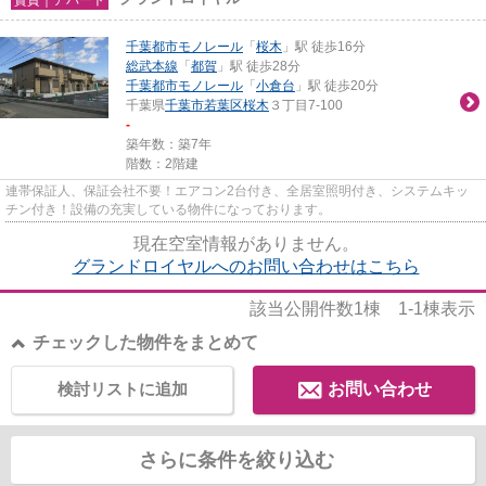
千葉都市モノレール
「
桜木
」駅 徒歩16分
総武本線
「
都賀
」駅 徒歩28分
千葉都市モノレール
「
小倉台
」駅 徒歩20分
千葉県
千葉市若葉区
桜木
３丁目7-100
-
築年数：築7年
階数：2階建
連帯保証人、保証会社不要！エアコン2台付き、全居室照明付き、システムキッ
チン付き！設備の充実している物件になっております。
現在空室情報がありません。
グランドロイヤルへのお問い合わせはこちら
該当公開件数
1
棟
1-1
棟表示
チェックした物件をまとめて
検討リストに追加
お問い合わせ
さらに条件を絞り込む