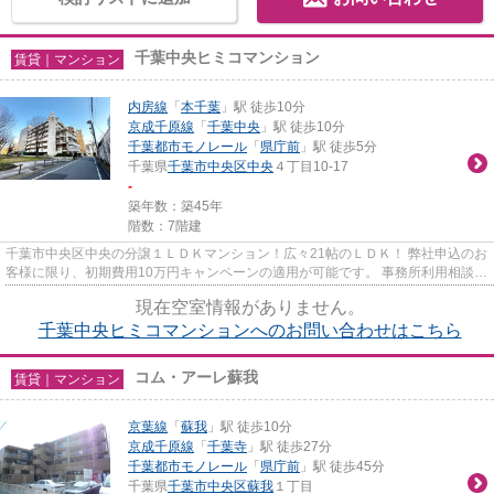
千葉中央ヒミコマンション
賃貸｜マンション
内房線
「
本千葉
」駅 徒歩10分
京成千原線
「
千葉中央
」駅 徒歩10分
千葉都市モノレール
「
県庁前
」駅 徒歩5分
千葉県
千葉市中央区
中央
４丁目10‐17
-
築年数：築45年
階数：7階建
千葉市中央区中央の分譲１ＬＤＫマンション！広々21帖のＬＤＫ！ 弊社申込のお
客様に限り、初期費用10万円キャンペーンの適用が可能です。 事務所利用相談可
※条件が異なります
現在空室情報がありません。
千葉中央ヒミコマンションへのお問い合わせはこちら
コム・アーレ蘇我
賃貸｜マンション
京葉線
「
蘇我
」駅 徒歩10分
京成千原線
「
千葉寺
」駅 徒歩27分
千葉都市モノレール
「
県庁前
」駅 徒歩45分
千葉県
千葉市中央区
蘇我
１丁目