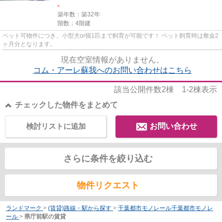
-
築年数：築32年
階数：4階建
ペット可物件につき、小型犬or猫1匹まで飼育が可能です！ ペット飼育時は敷金2
ヶ月分となります。
現在空室情報がありません。
コム・アーレ蘇我へのお問い合わせはこちら
該当公開件数
2
棟
1-2
棟表示
チェックした物件をまとめて
検討リストに追加
お問い合わせ
さらに条件を絞り込む
物件リクエスト
ランドマーク
>
(賃貸)路線・駅から探す
>
千葉都市モノレール千葉都市モノレ
ール
>
県庁前駅の賃貸