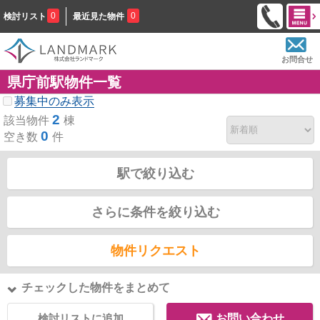
0
0
検討リスト
最近見た物件
お問合せ
県庁前駅物件一覧
募集中のみ表示
2
該当物件
棟
0
空き数
件
駅で絞り込む
さらに条件を絞り込む
物件リクエスト
チェックした物件をまとめて
検討リストに追加
お問い合わせ