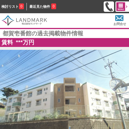
0
0
検討リスト
最近見た物件
お問合せ
都賀壱番館の過去掲載物件情報
賃料
***
万円