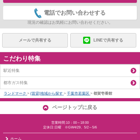
電話でお問い合わせする
現況の確認はお気軽にお問い合わせください。
メールで共有する
LINEで共有する
こだわり特集
駅近特集
都市ガス特集
ランドマーク
>
(賃貸)地域から探す
>
千葉市若葉区
>
都賀壱番館
ページトップに戻る
営業時間:10：00～18:00
定休日:日曜 ※GW4/29、5/2～5/6
ホーム