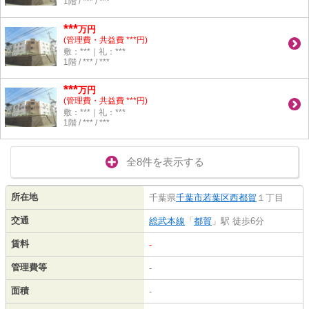
1階 / *** / ***
***
万円
(管理費・共益費 ***円)
敷：***｜礼：***
1階 / *** / ***
***
万円
(管理費・共益費 ***円)
敷：***｜礼：***
1階 / *** / ***
全8件を表示する
所在地
千葉県
千葉市若葉区
西都賀
１丁目
交通
総武本線
「
都賀
」駅 徒歩6分
賃料
-
管理費等
-
面積
-