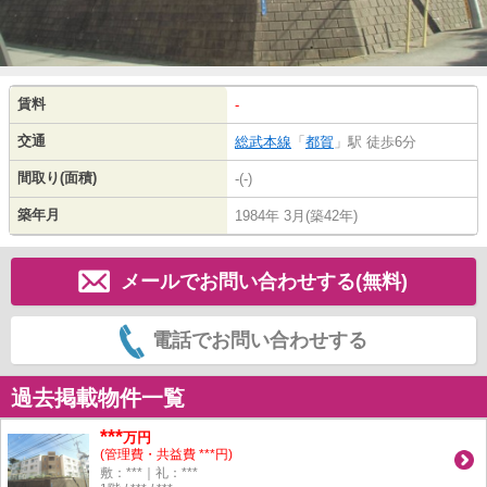
賃料
-
交通
総武本線
「
都賀
」駅 徒歩6分
間取り(面積)
-(-)
築年月
1984年 3月(築42年)
メールでお問い合わせする(無料)
電話でお問い合わせする
過去掲載物件一覧
***
万円
(管理費・共益費 ***円)
敷：***｜礼：***