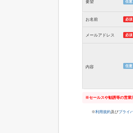
要望
任意
お名前
必須
メールアドレス
必須
任意
内容
※セールスや勧誘等の営業
※
利用規約
及び
プライ