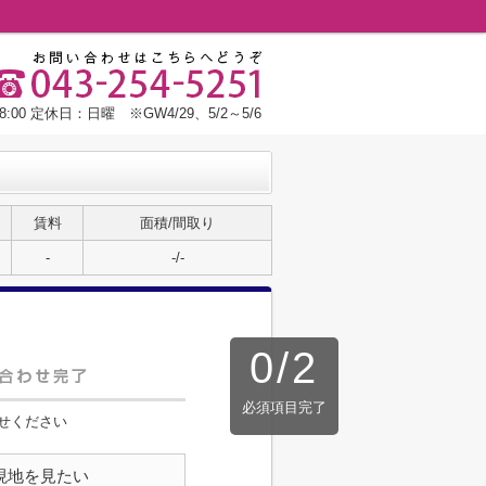
:00 定休日：日曜 ※GW4/29、5/2～5/6
賃料
面積/間取り
-
-/-
0
/
2
必須項目完了
せください
現地を見たい