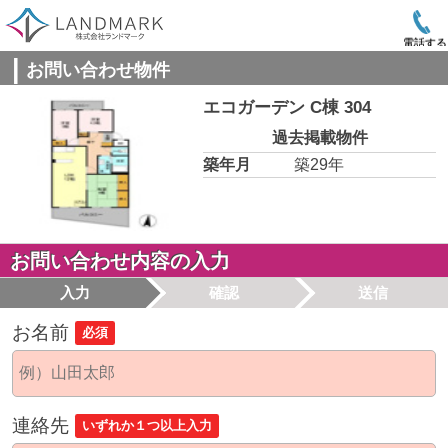
電話する
お問い合わせ物件
エコガーデン C棟 304
過去掲載物件
築年月
築29年
お問い合わせ内容の入力
入力
確認
送信
お名前
必須
連絡先
いずれか１つ以上入力