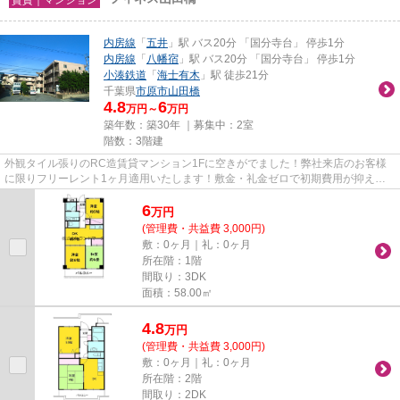
内房線
「
五井
」駅 バス20分 「国分寺台」 停歩1分
内房線
「
八幡宿
」駅 バス20分 「国分寺台」 停歩1分
小湊鉄道
「
海士有木
」駅 徒歩21分
千葉県
市原市
山田橋
4.8
6
万円～
万円
築年数：築30年 ｜募集中：
2室
階数：3階建
外観タイル張りのRC造賃貸マンション1Fに空きがでました！弊社来店のお客様
に限りフリーレント1ヶ月適用いたします！敷金・礼金ゼロで初期費用が抑えら
れます！是非お気軽にお問い合わ...
6
万
円
(管理費・共益費 3,000円)
敷：0ヶ月｜礼：0ヶ月
所在階：1階
間取り：3DK
面積：58.00㎡
4.8
万
円
(管理費・共益費 3,000円)
敷：0ヶ月｜礼：0ヶ月
所在階：2階
間取り：2DK