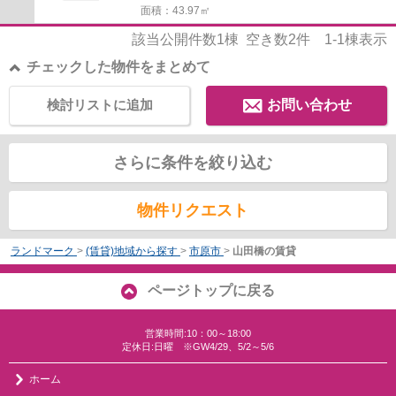
面積：43.97㎡
該当公開件数
1
棟 空き数
2
件
1-1
棟表示
チェックした物件をまとめて
検討リストに追加
お問い合わせ
さらに条件を絞り込む
物件リクエスト
ランドマーク
>
(賃貸)地域から探す
>
市原市
>
山田橋の賃貸
ページトップに戻る
営業時間:10：00～18:00
定休日:日曜 ※GW4/29、5/2～5/6
ホーム